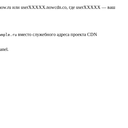
nnow.ru или userXXXXX.nowcdn.co, где userXXXXX — ваш
вместо служебного адреса проекта CDN
ample.ru
nel.