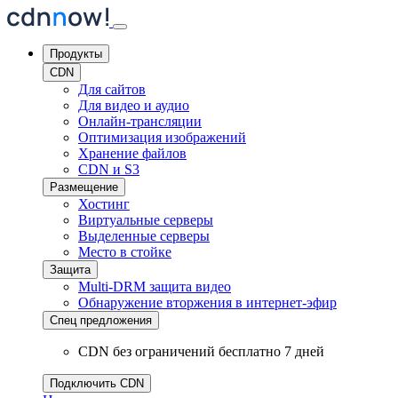
Продукты
CDN
Для сайтов
Для видео и аудио
Онлайн-трансляции
Оптимизация изображений
Хранение файлов
CDN и S3
Размещение
Хостинг
Виртуальные серверы
Выделенные серверы
Место в стойке
Защита
Multi-DRM защита видео
Обнаружение вторжения
в интернет-эфир
Спец предложения
CDN без ограничений бесплатно 7 дней
Подключить CDN