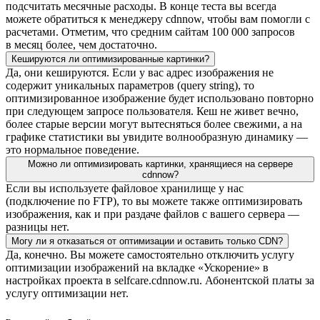
подсчитать месячные расходы. В конце теста вы всегда
можете обратиться к менеджеру cdnnow, чтобы вам помогли с
расчетами. Отметим, что средним сайтам 100 000 запросов
в месяц более, чем достаточно.
Кешируются ли оптимизированные картинки?
Да, они кешируются. Если у вас адрес изображения не
содержит уникальных параметров (query string), то
оптимизированное изображение будет использовано повторно
при следующем запросе пользователя. Кеш не живет вечно,
более старые версии могут вытесняться более свежими, а на
графике статистики вы увидите волнообразную динамику —
это нормальное поведение.
Можно ли оптимизировать картинки, хранящиеся на сервере
cdnnow?
Если вы используете файловое хранилище у нас
(подключение по FTP), то вы можете также оптимизировать
изображения, как и при раздаче файлов с вашего сервера —
разницы нет.
Могу ли я отказаться от оптимизации и оставить только CDN?
Да, конечно. Вы можете самостоятельно отключить услугу
оптимизации изображений на вкладке «Ускорение» в
настройках проекта в selfcare.cdnnow.ru. Абонентской платы за
услугу оптимизации нет.