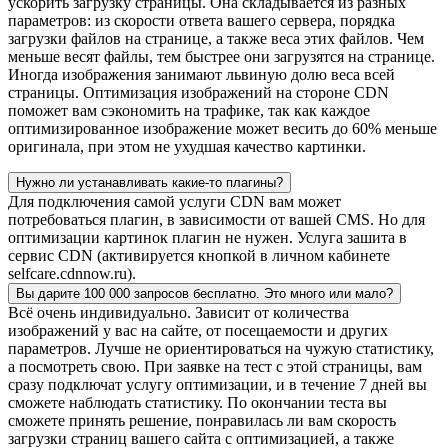
ускорить загрузку страницы. Она складывается из разных
параметров: из скорости ответа вашего сервера, порядка
загрузки файлов на странице, а также веса этих файлов. Чем
меньше весят файлы, тем быстрее они загрузятся на странице.
Иногда изображения занимают львиную долю веса всей
страницы. Оптимизация изображений на стороне CDN
поможет вам сэкономить на трафике, так как каждое
оптимизированное изображение может весить до 60% меньше
оригинала, при этом не ухудшая качество картинки.
Нужно ли устанавливать какие-то плагины?
Для подключения самой услуги CDN вам может
потребоваться плагин, в зависимости от вашей CMS. Но для
оптимизации картинок плагин не нужен. Услуга зашита в
сервис CDN (активируется кнопкой в личном кабинете
selfcare.cdnnow.ru).
Вы дарите 100 000 запросов бесплатно. Это много или мало?
Всё очень индивидуально. Зависит от количества
изображений у вас на сайте, от посещаемости и других
параметров. Лучше не ориентироваться на чужую статистику,
а посмотреть свою. При заявке на тест с этой страницы, вам
сразу подключат услугу оптимизации, и в течение 7 дней вы
сможете наблюдать статистику. По окончании теста вы
сможете принять решение, понравилась ли вам скорость
загрузки страниц вашего сайта с оптимизацией, а также