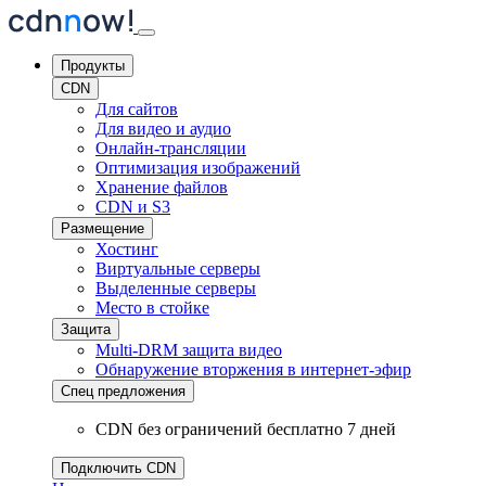
Продукты
CDN
Для сайтов
Для видео и аудио
Онлайн-трансляции
Оптимизация изображений
Хранение файлов
CDN и S3
Размещение
Хостинг
Виртуальные серверы
Выделенные серверы
Место в стойке
Защита
Multi-DRM защита видео
Обнаружение вторжения
в интернет-эфир
Спец предложения
CDN без ограничений бесплатно 7 дней
Подключить CDN