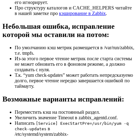
его игнорирует.
Про структуру каталогов и CACHE_HELPERS читайте
в нашей заметке про
кэширование в Zabbix
.
Небольшая ошибка, исправление
которой мы оставили на потом:
По умолчанию кэш метрик размещается в /var/run/zabbix,
т.е. tmpfs.
Из-за этого первое чтение метрик после старта системы
не может обновить его в фоновом режиме, а должно
создавать с нуля.
Т.к. “yum check-updates” может работать непредсказуемо
долго, первое чтение нередко завершается ошибкой по
таймауту.
Возможные варианты исправлений:
Переместить кэш на постоянный раздел.
Увеличить значение Timeout в zabbix_agentd.conf.
Написать
[Service] ExecStartPre=/usr/bin/yum -q
в
check-updates
/etc/systemd/system/zabbix-