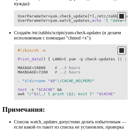
нужды):
UserParameter=yum.check_update[*],/etc/zabbix/sc
UserParameter=yum.watch_updates,
echo
'{ "data": 
Создаём /etc/zabbix/scripts/yum-check-updates (и делаем
исполняемым с помощью "chmod +x"):
#!/bin/sh -e
Print_data
() { LANG=C yum -q check-updates || : ;
MAXAGE=10800    
# ..3 hours
MAXBGAGE=7200   
# ..2 hours
. 
"
$(dirname 
"
$0
"
)
/CACHE_HELPERS"
test
 -s 
"
$CACHE
"
 &&

awk 
"/^
$1
\./ { print \$2; exit }"
"
$CACHE
"
Примечания:
Список watch_updates допустимо делать избыточным —
если какой-то пакет из списка не установлен, проверка