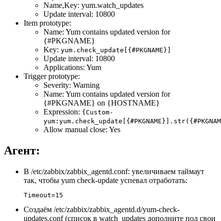
Name,Key: yum.watch_updates
Update interval: 10800
Item prototype:
Name: Yum contains updated version for
{#PKGNAME}
Key:
yum.check_update[{#PKGNAME}]
Update interval: 10800
Applications: Yum
Trigger prototype:
Severity: Warning
Name: Yum contains updated version for
{#PKGNAME} on {HOSTNAME}
Expression:
{Custom-
yum:yum.check_update[{#PKGNAME}].str({#PKGNAM
Allow manual close: Yes
Агент:
В /etc/zabbix/zabbix_agentd.conf: увеличиваем таймаут
так, чтобы yum check-update успевал отработать:
Timeout=15
Создаём /etc/zabbix/zabbix_agentd.d/yum-check-
updates.conf (список в watch_updates дополните под свои