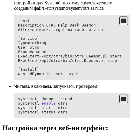
настройки для Systemd, поэтому самостоятельно
создадим файл /etc/systemd/system/otrs.service
[Unit]

Description=OTRS Help Desk Daemon.

After=network.target mariadb.service

[Service]

Type=forking

User=otrs

Group=apache

ExecStart=/opt/otrs/bin/otrs.Daemon.pl start

ExecStop=/opt/otrs/bin/otrs.Daemon.pl stop

[Install]

WantedBy=multi-user.target
Читаем, включаем, запускаем, проверяем:
systemctl daemon-reload

systemctl 
enable
 otrs

systemctl start  otrs

systemctl status otrs
Настройка через веб-интерфейс: