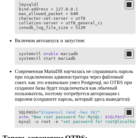
[mysqld]

bind-address = 127.0.0.1

max_allowed_packet = 64M

character-set-server = utf8

collation-server = utf8_general_ci

innodb_log_file_size = 512M
Включим автозапуск и запустим:
systemctl 
enable
 mariadb

systemctl start mariadb
Современная MariaDB научилась не спрашивать пароль
при подключении администратора через файловый
сокет, как это изначально умел Postgresql, но OTRS при
создании базы будет подключаться как обычный
пользователь, поэтому потребуется авторизация с
паролем (сохраните пароль, который здесь выведется):
SQLPASS=
"
$(openssl rand -hex 30)
"
echo
"New root password for MySQL: 
$SQLPASS
"
mysql -u root -e 
"set password for root@localhos
Теперь установим OTRS: