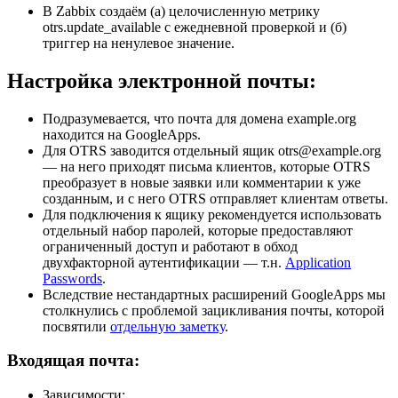
В Zabbix создаём (а) целочисленную метрику
otrs.update_available с ежедневной проверкой и (б)
триггер на ненулевое значение.
Настройка электронной почты:
Подразумевается, что почта для домена example.org
находится на GoogleApps.
Для OTRS заводится отдельный ящик otrs@example.org
— на него приходят письма клиентов, которые OTRS
преобразует в новые заявки или комментарии к уже
созданным, и с него OTRS отправляет клиентам ответы.
Для подключения к ящику рекомендуется использовать
отдельный набор паролей, которые предоставляют
ограниченный доступ и работают в обход
двухфакторной аутентификации — т.н.
Application
Passwords
.
Вследствие нестандартных расширений GoogleApps мы
столкнулись с проблемой зацикливания почты, которой
посвятили
отдельную заметку
.
Входящая почта:
Зависимости: