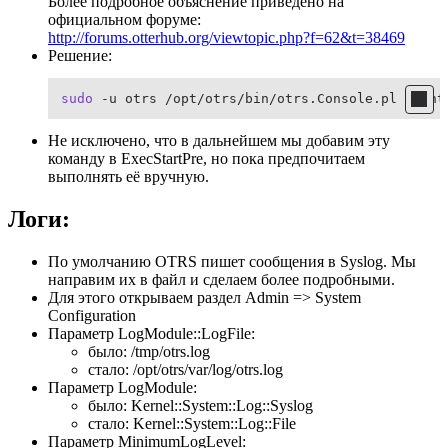
Более подробное объяснение приведено на
официальном форуме:
http://forums.otterhub.org/viewtopic.php?f=62&t=38469
Решение:
sudo
 -u otrs /opt/otrs/bin/otrs.Console.pl Maint
Не исключено, что в дальнейшем мы добавим эту
команду в ExecStartPre, но пока предпочитаем
выполнять её вручную.
Логи:
По умолчанию OTRS пишет сообщения в Syslog. Мы
направим их в файл и сделаем более подробными.
Для этого открываем раздел Admin => System
Configuration
Параметр LogModule::LogFile:
было: /tmp/otrs.log
стало: /opt/otrs/var/log/otrs.log
Параметр LogModule:
было: Kernel::System::Log::Syslog
стало: Kernel::System::Log::File
Параметр MinimumLogLevel: