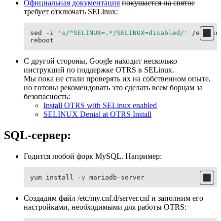
Официальная документация
покушается на святое
требует отключать SELinux:
sed -i 
's/^SELINUX=.*/SELINUX=disabled/'
 /etc/se
reboot
С другой стороны, Google находит несколько
инструкций по поддержке OTRS в SELinux.
Мы пока не стали проверять их на собственном опыте,
но готовы рекомендовать это сделать всем борцам за
безопасность:
Install OTRS with SELinux enabled
SELINUX Denial at OTRS Install
SQL-сервер:
Годится любой форк MySQL. Например:
yum install -
y
 mariadb-server
Создадим файл /etc/my.cnf.d/server.cnf и заполним его
настройками, необходимыми для работы OTRS: