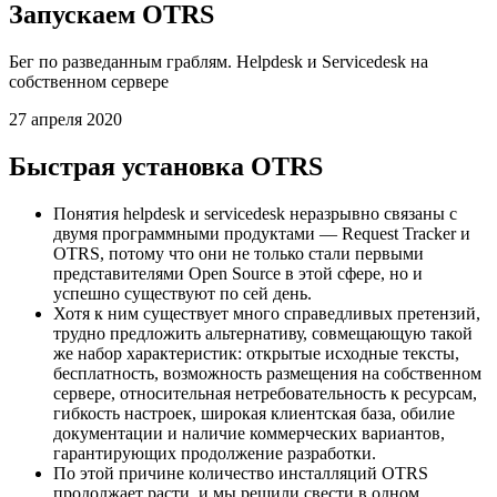
Запускаем OTRS
Бег по разведанным граблям. Helpdesk и Servicedesk на
собственном сервере
27 апреля 2020
Быстрая установка OTRS
Понятия helpdesk и servicedesk неразрывно связаны с
двумя программными продуктами — Request Tracker и
OTRS, потому что они не только стали первыми
представителями Open Source в этой сфере, но и
успешно существуют по сей день.
Хотя к ним существует много справедливых претензий,
трудно предложить альтернативу, совмещающую такой
же набор характеристик: открытые исходные тексты,
бесплатность, возможность размещения на собственном
сервере, относительная нетребовательность к ресурсам,
гибкость настроек, широкая клиентская база, обилие
документации и наличие коммерческих вариантов,
гарантирующих продолжение разработки.
По этой причине количество инсталляций OTRS
продолжает расти, и мы решили свести в одном