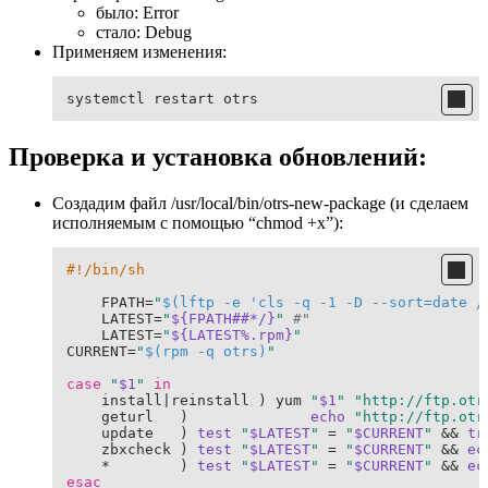
было: Error
стало: Debug
Применяем изменения:
systemctl restart otrs
Проверка и установка обновлений:
Создадим файл /usr/local/bin/otrs-new-package (и сделаем
исполняемым с помощью “chmod +x”):
#!/bin/sh
    FPATH=
"
$(lftp -e 'cls -q -1 -D --sort=date /
    LATEST=
"
${FPATH##*/}
"
#"
    LATEST=
"
${LATEST%.rpm}
"
CURRENT=
"
$(rpm -q otrs)
"
case
"
$1
"
in
    install|reinstall ) yum 
"
$1
"
"http://ftp.otr
    geturl   )              
echo
"http://ftp.otr
    update   ) 
test
"
$LATEST
"
 = 
"
$CURRENT
"
 && 
tr
    zbxcheck ) 
test
"
$LATEST
"
 = 
"
$CURRENT
"
 && 
ec
    *        ) 
test
"
$LATEST
"
 = 
"
$CURRENT
"
 && 
ec
esac