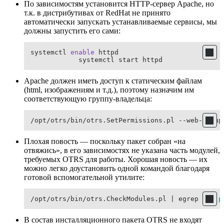
По зависимостям установится HTTP-сервер Apache, но
т.к. в дистрибутивах от RedHat не принято
автоматически запускать устанавливаемые сервисы, мы
должны запустить его сами:
systemctl 
enable
 httpd

            systemctl start httpd
Apache должен иметь доступ к статическим файлам
(html, изображениям и т.д.), поэтому назначим им
соответствующую группу-владельца:
/opt/otrs/bin/otrs.SetPermissions.pl --web-group
Плохая повость — поскольку пакет собран «на
отвяжись», в его зависимостях не указана часть модулей,
требуемых OTRS для работы. Хорошая новость — их
можно легко доустановить одной командой благодаря
готовой вспомогательной утилите:
/opt/otrs/bin/otrs.CheckModules.pl | egrep -o 
'p
В состав инсталляционного пакета OTRS не входят