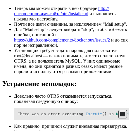
Теперь мы можем открыть в веб-браузере
http://
настроенное-имя-сайта/otrs/installer.pl
и выполнить
начальную настройку.
Почти все шаги очевидны, за исключением “Mail setup”.
Для “Mail setup” следует выбрать “skip”, чтобы избежать
ошибки, описанной в
https://github.com/complemento/docker.otrs/issues/2
и до сих
пор не исправленной.
Установщик требует задать пароль для пользователя
root@localhost — важно понимать, что это пользователь
OTRS, а не пользователь MySQL. У них одинаковые
имена, но они хранятся в разных базах, имеют разные
пароли и используются разными приложениями.
Устранение неполадок:
Довольно часто OTRS отказывается запускаться,
показывая следующую ошибку:
There was an error executing 
Execute
() in 
Kernel
Как правило, причиной служит внезапная перезагрузка.