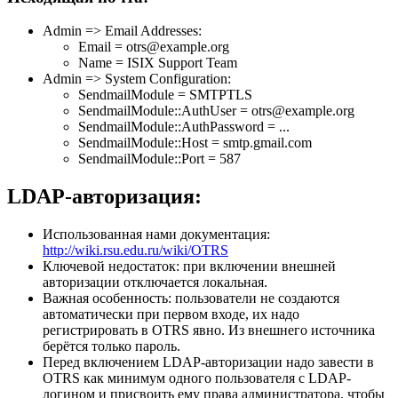
Admin => Email Addresses:
Email = otrs@example.org
Name = ISIX Support Team
Admin => System Configuration:
SendmailModule = SMTPTLS
SendmailModule::AuthUser = otrs@example.org
SendmailModule::AuthPassword = ...
SendmailModule::Host = smtp.gmail.com
SendmailModule::Port = 587
LDAP-авторизация:
Использованная нами документация:
http://wiki.rsu.edu.ru/wiki/OTRS
Ключевой недостаток: при включении внешней
авторизации отключается локальная.
Важная особенность: пользователи не создаются
автоматически при первом входе, их надо
регистрировать в OTRS явно. Из внешнего источника
берётся только пароль.
Перед включением LDAP-авторизации надо завести в
OTRS как минимум одного пользователя с LDAP-
логином и присвоить ему права администратора, чтобы