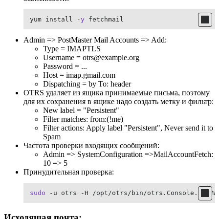
yum install -
y
 fetchmail
Admin => PostMaster Mail Accounts => Add:
Type = IMAPTLS
Username = otrs@example.org
Password = ...
Host = imap.gmail.com
Dispatching = by To: header
OTRS удаляет из ящика принимаемые письма, поэтому
для их сохранения в ящике надо создать метку и фильтр:
New label = "Persistent"
Filter matches: from:(!me)
Filter actions: Apply label "Persistent", Never send it to
Spam
Частота проверки входящих сообщений:
Admin => SystemConfiguration =>MailAccountFetch:
10 => 5
Принудительная проверка:
sudo
 -u otrs -H /opt/otrs/bin/otrs.Console.pl Ma
Исходящая почта: