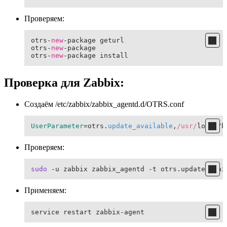
Проверяем:
otrs-
new
-package geturl

otrs-
new
-package

otrs-
new
-package install
Проверка для Zabbix:
Создаём /etc/zabbix/zabbix_agentd.d/OTRS.conf
UserParameter
=otrs.
update_available
,
/usr/
local/b
Проверяем:
sudo
 -u zabbix zabbix_agentd -t otrs.update_avai
Применяем:
service restart zabbix-agent