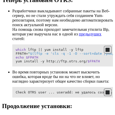
Разработчики выкладывают собранные пакеты на Веб-
сервер, но не стали утруждать себя созданием Yum-
репозитария, поэтому нам необходимо автоматизировать
поиск актуальной версии.
На помощь снова приходит замечательная утилита lftp,
которая уже выручала нас в одной из
предыдущих
статей:
which
 lftp || yum install -y lftp

FPATH=
"
$(lftp -e 'cls -q -1 -D --sort=date /pub/
echo
$FPATH
yum install -y http://ftp.otrs.org/
$FPATH
Во время повторных установок может выскочить
ошибка, которая вроде бы ни на что не влияет, но
наглядно характеризует общее качество сборки пакета:
Check OTRS user ... useradd: не удалось создать 
Продолжение установки: