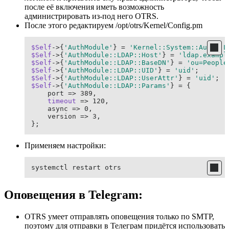
после её включения иметь возможность
администрировать из-под него OTRS.
После этого редактируем /opt/otrs/Kernel/Config.pm
$Self
->{
'AuthModule'
} = 
'Kernel::System::Auth::L
$Self
->{
'AuthModule::LDAP::Host'
} = 
'ldap.exampl
$Self
->{
'AuthModule::LDAP::BaseDN'
} = 
'ou=People
$Self
->{
'AuthModule::LDAP::UID'
} = 
'uid'
$Self
->{
'AuthModule::LDAP::UserAttr'
} = 
'uid'
$Self
->{
'AuthModule::LDAP::Params'
} = {

    port => 389,

timeout
 => 120,

    async => 0,

    version => 3,

};
Применяем настройки:
systemctl restart otrs
Оповещения в Telegram:
OTRS умеет отправлять оповещения только по SMTP,
поэтому для отправки в Телеграм придётся использовать