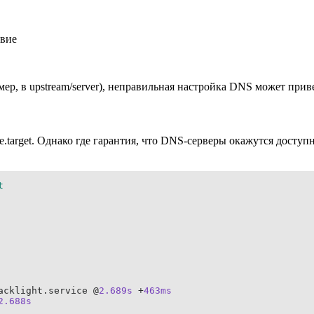
твие
р, в upstream/server), неправильная настройка DNS может приве
e.target. Однако где гарантия, что DNS-серверы окажутся доступ
t
acklight.service @
2.689s
 +
463ms
2.688s