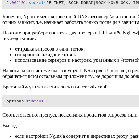
2.002101
socket
(PF_INET, SOCK_DGRAM|SOCK_NONBLOCK, IP
Конечно, Nginx имеет встроенный DNS-ресолвер (асинхронный
от них зависит, т.е. начинает работать только после (и в завис
Поэтому при разборе настроек для проверки URL-имён Nginx
последствиями:
отправка запросов в один поток;
синхронное ожидание ответа;
использование серверов и настроек, указанных в /etc/resolv
На локальной системе был запущен DNS-сервер Unbound, и ресолв
обращаться всем остальным приложениям, не доросшим до обл
Время таймаута также читалось из /etc/resolv.conf:
options 
timeout
:2
Соответственно, пропуск нескольких процентов запросов (или
Вывод:
если настройки Nginx'a содержат в директивах proxy_pa