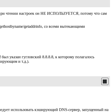
но при чтении настроек он НЕ ИСПОЛЬЗУЕТСЯ, потому что сам
ethostbyname/getaddrinfo, со всеми вытекающими
 был указан гугловский 8.8.8.8, к которому полагалось
ирующим и т.д.).
я следует использовать кэширующий DNS-сервер, запущенный на