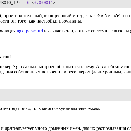
PROTO_IP) = 
6
 <
0.000014
>
, производительный, кэширующий и т.д., как всё в Nginx'e), 
имости от) того, как настройки прочитаны.
-функция
ngx_parse_url
вызывает стандартные системные вызовы g
.conf.
ер Nginx'a был настроен обращаться к нему. А в /etc/resolv.conf
адания собственным встроенным ресолвером (асинхронным, кэш
 ответов) приводил к многосекундным задержкам.
ss и upstream/server много доменных имён, для их распознавани