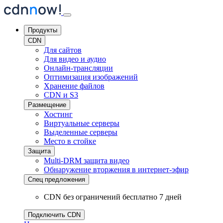
Продукты
CDN
Для сайтов
Для видео и аудио
Онлайн-трансляции
Оптимизация изображений
Хранение файлов
CDN и S3
Размещение
Хостинг
Виртуальные серверы
Выделенные серверы
Место в стойке
Защита
Multi-DRM защита видео
Обнаружение вторжения
в интернет-эфир
Спец предложения
CDN без ограничений бесплатно 7 дней
Подключить CDN