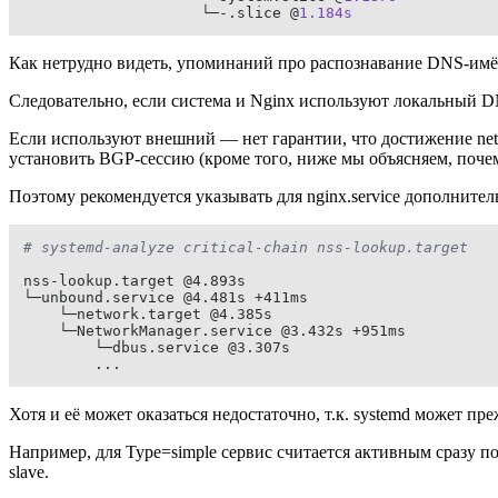
                    └─-.slice @
1.184s
Как нетрудно видеть, упоминаний про распознавание DNS-имён
Следовательно, если система и Nginx используют локальный D
Если используют внешний — нет гарантии, что достижение netw
установить BGP-сессию (кроме того, ниже мы объясняем, поч
Поэтому рекомендуется указывать для nginx.service дополнитель
# systemd-analyze critical-chain nss-lookup.target
nss-lookup.target @4.893s

└─unbound.service @4.481s +411ms

    └─network.target @4.385s

    └─NetworkManager.service @3.432s +951ms

        └─dbus.service @3.307s

        ...
Хотя и её может оказаться недостаточно, т.к. systemd может п
Например, для Type=simple сервис считается активным сразу по
slave.