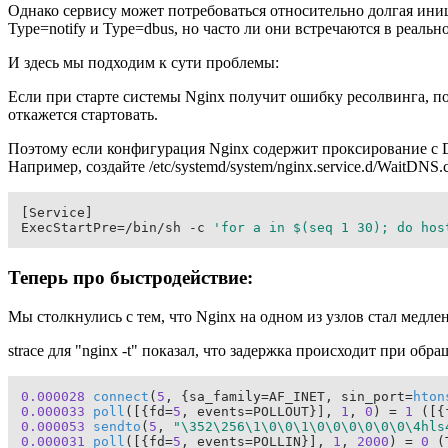
Однако сервису может потребоваться относительно долгая ини
Type=notify и Type=dbus, но часто ли они встречаются в реаль
И здесь мы подходим к сути проблемы:
Если при старте системы Nginx получит ошибку ресолвинга, пот
откажется стартовать.
Поэтому если конфигурация Nginx содержит проксирование с 
Например, создайте /etc/systemd/system/nginx.service.d/WaitDNS
[Service]

ExecStartPre=/bin/sh -c 
'for a in $(seq 1 30); do hos
Теперь про быстродействие:
Мы столкнулись с тем, что Nginx на одном из узлов стал медле
strace для "nginx -t" показал, что задержка происходит при об
0.000028
connect
(
5
, {sa_family=AF_INET, sin_port=
hton
0.000033
poll
([{fd=
5
, events=POLLOUT}], 
1
, 
0
) = 
1
 ([{
0.000053
sendto
(
5
, 
"\352\256\1\0\0\1\0\0\0\0\0\0\4hls
0.000031
poll
([{fd=
5
, events=POLLIN}], 
1
, 
2000
) = 
0
 (