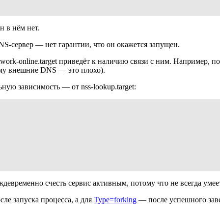
 в нём нет.
NS-сервер — нет гарантии, что он окажется запущен.
ork-online.target приведёт к наличию связи с ним. Например, п
ему внешние DNS — это плохо).
ную зависимость — от nss-lookup.target:
реждевременно счесть сервис активным, потому что не всегда уме
сле запуска процесса, а для
Type=forking
— после успешного завер