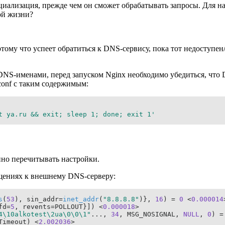
циализация, прежде чем он сможет обрабатывать запросы. Для н
ной жизни?
ому что успеет обратиться к DNS-сервису, пока тот недоступен/
DNS-именами, перед запуском Nginx необходимо убедиться, что 
.conf с таким содержимым:
t ya.ru && exit; sleep 1; done; exit 1'
нно перечитывать настройки.
ращениях к внешнему DNS-серверу:
s
(
53
), sin_addr=
inet_addr
(
"8.8.8.8"
)}, 
16
) = 
0
 <
0.000014
fd=
5
, revents=POLLOUT}]) <
0.000018
4\10alkotest\2ua\0\0\1"
..., 
34
, MSG_NOSIGNAL, 
NULL
, 
0
) =
Timeout) <
2.002036