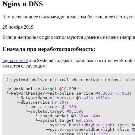
Nginx и DNS
Чем неочевиднее связь между ними, тем болезненнее её отсутс
26 ноября 2019
Если в настройках nginx используются доменные имена (наприме
Сначала про неработоспособность:
nginx.service
для Systemd содержит зависимость от network-onlin
является следующим:
# systemd-analyze critical-chain network-online
.targe
network-online
.target
@10
.298s

└─NetworkManager-wait-online.service @
4.385s
 +
5.913s
    └─NetworkManager.service @
3.432s
 +
951ms
    └─dbus.service @
3.307s
        └─basic.target @
3.159s
        └─sockets.target @
3.159s
            └─snapd.socket @
3.154s
 +
4ms
            └─sysinit.target @
3.153s
                └─systemd-backlight@
backlight
:intel_b
                └─system-systemd\x2dbacklight.slice @
                    └─system.slice @
1.187s