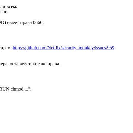
или всем.
льно.
DD) имеет права 0666.
р, см.
https://github.com/Netflix/security_monkey/issues/959
.
ера, оставляя такие же права.
RUN chmod ...”.