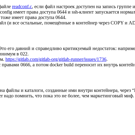
 файле
readconf.c
, если файл настроек доступен на запись группе 
/config имеет права доступа 0644 и ssh-клиент запускается норма
 тоже имеет права доступа 0644.
 файл (и все остальные, помещённые в контейнер через COPY и A
 Это его давний и справедливо критикуемый недостаток: наприме
инимум в 022.
см.
https://gitlab.com/gitlab-org/gitlab-runner/issues/1736
.
с правами 0666, а потом docker build переносит их внутрь контейн
а файлы и каталоги, созданные ими внутри контейнера, через “
r надо помнить, что пока это не более, чем маркетинговый миф.