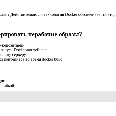
разы? Действительно ли технология Docker обеспечивает повторя
нерировать нерабочие образы?
b-репозитарии.
и запуск Docker-контейнера.
шнему серверу.
рь контейнера во время docker build.
ции;
 ошибкой: