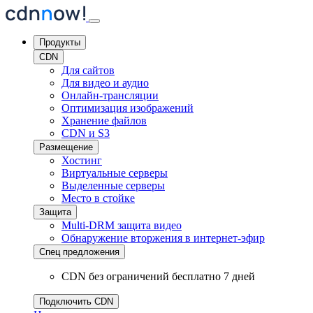
Продукты
CDN
Для сайтов
Для видео и аудио
Онлайн-трансляции
Оптимизация изображений
Хранение файлов
CDN и S3
Размещение
Хостинг
Виртуальные серверы
Выделенные серверы
Место в стойке
Защита
Multi-DRM защита видео
Обнаружение вторжения
в интернет-эфир
Спец предложения
CDN без ограничений бесплатно 7 дней
Подключить CDN