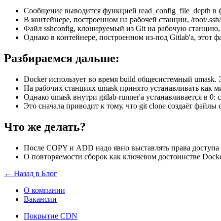
Сообщение выводится функцией read_config_file_depth в
В контейнере, построенном на рабочей станции, /root/.ssh
Файл sshconfig, клонируемый из Git на рабочую станцию,
Однако в контейнере, построенном из-под Gitlab'a, этот
Разбираемся дальше:
Docker использует во время build общесистемный umask.
На рабочих станциях umask принято устанавливать как м
Однако umask внутри gitlab-runner'a устанавливается в 0: 
Это сначала приводит к тому, что git clone создаёт файлы 
Что же делать?
После COPY и ADD надо явно выставлять права доступа н
О повторяемости сборок как ключевом достоинстве Docke
← Назад в Блог
О компании
Вакансии
Покрытие CDN