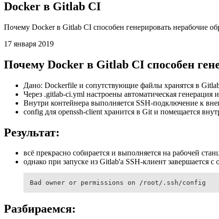
Docker в Gitlab CI
Почему Docker в Gitlab CI способен генерировать нерабочие об
17 января 2019
Почему Docker в Gitlab CI способен ге
Дано: Dockerfile и сопутствующие файлы хранятся в Gitla
Через .gitlab-ci.yml настроены автоматическая генерация 
Внутри контейнера выполняется SSH-подключение к вне
config для openssh-client хранится в Git и помещается внут
Результат:
всё прекрасно собирается и выполняется на рабочей стан
однако при запуске из Gitlab'a SSH-клиент завершается с
Bad owner or permissions on /root/.ssh/config
Разбираемся: